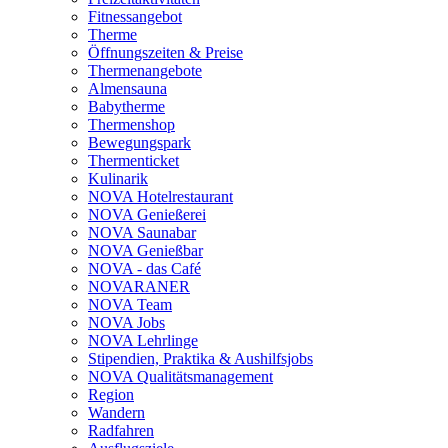
Fitnessangebot
Therme
Öffnungszeiten & Preise
Thermenangebote
Almensauna
Babytherme
Thermenshop
Bewegungspark
Thermenticket
Kulinarik
NOVA Hotelrestaurant
NOVA Genießerei
NOVA Saunabar
NOVA Genießbar
NOVA - das Café
NOVARANER
NOVA Team
NOVA Jobs
NOVA Lehrlinge
Stipendien, Praktika & Aushilfsjobs
NOVA Qualitätsmanagement
Region
Wandern
Radfahren