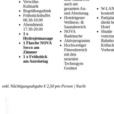
Verwöhn-
auch am
Kulinarik
gesamten An-
W-LA
Begrüßungsdrink
und Abreisetag
kostenfr
Frühstücksbuffet
Hoteleigener
Parkpla
06.30-10.00
Wellness- &
direkt 
Abendmenü
Saunabereich
Hotel
17.30-20.00
NOVA
Shuttle
1 x
Badetasche
vom/zu
Hydrojetmassage
Aktivprogramm
Bahnho
1 Flasche NOVA
Hochwertiger
Köflach
Secco am
Fitnessbereich
Vorbest
Zimmer
mit den
1 x Frühstück
neuesten
am Anreisetag
Technogym
Geräten
exkl. Nächtigungsabgabe € 2,50 pro Person | Nacht