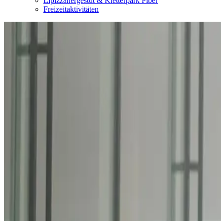
Lipizzanergestüt & Kletterpark Piber
Freizeitaktivitäten