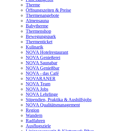
Therme
Öffnungszeiten & Preise
Thermenangebote
Almensauna
Babytherme
Thermenshop
Bewegungspark
Thermenticket
Kulinarik
NOVA Hotelrestaurant
NOVA Genießerei
NOVA Saunabar
NOVA Genießbar
NOVA - das Café
NOVARANER
NOVA Team
NOVA Jobs
NOVA Lehrlinge
Stipendien, Praktika & Aushilfsjobs
NOVA Qualitätsmanagement
Region
Wandern
Radfahren
Ausflugsziele