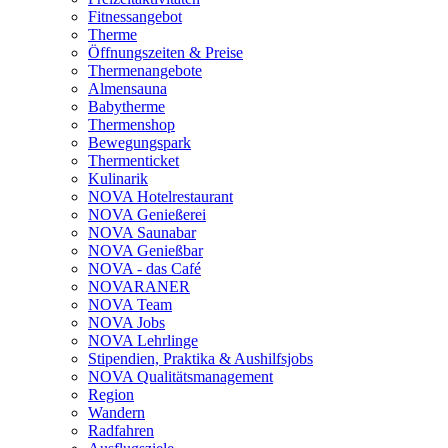
Fitnessangebot
Therme
Öffnungszeiten & Preise
Thermenangebote
Almensauna
Babytherme
Thermenshop
Bewegungspark
Thermenticket
Kulinarik
NOVA Hotelrestaurant
NOVA Genießerei
NOVA Saunabar
NOVA Genießbar
NOVA - das Café
NOVARANER
NOVA Team
NOVA Jobs
NOVA Lehrlinge
Stipendien, Praktika & Aushilfsjobs
NOVA Qualitätsmanagement
Region
Wandern
Radfahren