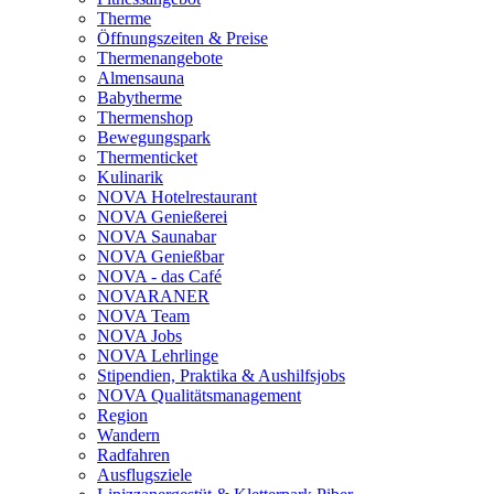
Therme
Öffnungszeiten & Preise
Thermenangebote
Almensauna
Babytherme
Thermenshop
Bewegungspark
Thermenticket
Kulinarik
NOVA Hotelrestaurant
NOVA Genießerei
NOVA Saunabar
NOVA Genießbar
NOVA - das Café
NOVARANER
NOVA Team
NOVA Jobs
NOVA Lehrlinge
Stipendien, Praktika & Aushilfsjobs
NOVA Qualitätsmanagement
Region
Wandern
Radfahren
Ausflugsziele