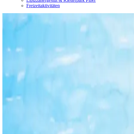
Lipizzanergestüt & Kletterpark Piber
Freizeitaktivitäten