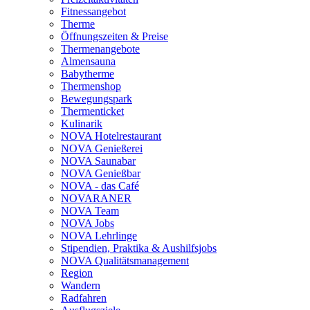
Fitnessangebot
Therme
Öffnungszeiten & Preise
Thermenangebote
Almensauna
Babytherme
Thermenshop
Bewegungspark
Thermenticket
Kulinarik
NOVA Hotelrestaurant
NOVA Genießerei
NOVA Saunabar
NOVA Genießbar
NOVA - das Café
NOVARANER
NOVA Team
NOVA Jobs
NOVA Lehrlinge
Stipendien, Praktika & Aushilfsjobs
NOVA Qualitätsmanagement
Region
Wandern
Radfahren