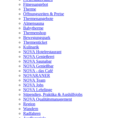
Fitnessangebot
Therme
Öffnungszeiten & Preise
Thermenangebote
Almensauna
Babytherme
Thermenshop
Bewegungspark
Thermenticket
Kulinarik
NOVA Hotelrestaurant
NOVA Genießerei
NOVA Saunabar
NOVA Genießbar
NOVA - das Café
NOVARANER
NOVA Team
NOVA Jobs
NOVA Lehrlinge
Stipendien, Praktika & Aushilfsjobs
NOVA Qualitätsmanagement
Region
Wandern
Radfahren